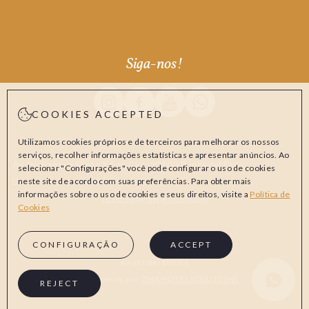
Siga-nos!
Instagram Awa Hotel
Facebook Awa Hotel
Youtube Awa Hotel
Whatsapp Awa Hotel
COOKIES ACCEPTED
Utilizamos cookies próprios e de terceiros para melhorar os nossos
serviços, recolher informações estatísticas e apresentar anúncios. Ao
Av. Pedragosa Sierra Y San Ciro, 20100 Punta del Este,
selecionar "Configurações" você pode configurar o uso de cookies
Departamento de Maldonado, Uruguay
neste site de acordo com suas preferências. Para obter mais
informações sobre o uso de cookies e seus direitos, visite a
Política de
reservas@awahotel.com
Cookies
CONFIGURAÇÃO
ACCEPT
Awa Hotel ©2026
Whatsapp Aw
Desenvolvido por
GNA HOTEL SOLUTIONS
REJECT