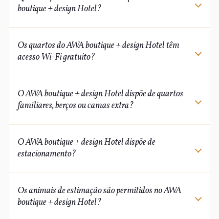
boutique + design Hotel?
quartos
AWA boutique + design Hotel
Os quartos do AWA boutique + design Hotel têm
acesso Wi-Fi gratuito?
AWA boutique + design Hotel
os quartos
O AWA boutique + design Hotel dispõe de quartos
Wi-Fi gratuito
familiares, berços ou camas extra?
AWA boutique + design Hotel
berços
O AWA boutique + design Hotel dispõe de
camas extra
estacionamento?
AWA boutique + design Hotel
Os animais de estimação são permitidos no AWA
estacionamento
boutique + design Hotel?