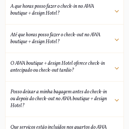
A que horas posso fazer o check-in no AWA
boutique + design Hotel?
De março a dezembro:
cancelamento gratuito até 48
horas antes do check-in. Após este período, será
AWA boutique + design Hotel
check-in
cobrado 100% do valor da reserva.
Até que horas posso fazer o check-out no AWA
15h00
boutique + design Hotel?
Véspera de ano novo e carnaval:
reservas pré-pagas e
não reembolsáveis.
AWA boutique + design Hotel
check-out
Primeira quinzena de janeiro:
cancelamento gratuito
O AWA boutique + design Hotel oferece check-in
12h00
até 14 dias antes do check-in. Após este período, será
antecipado ou check-out tardio?
cobrado 100% do valor da reserva.
AWA boutique + design Hotel
check-in
Segunda quinzena de janeiro e fevereiro:
Posso deixar a minha bagagem antes do check-in
antecipado
check-out tardio
cancelamento gratuito até 7 dias antes do check-in.
ou depois do check-out no AWA boutique + design
Após este período, será cobrado 100% do valor da
Hotel?
reserva.
AWA boutique + design Hotel
Que serviços estão incluídos nos quartos do AWA
bagagem
check-in
check-out