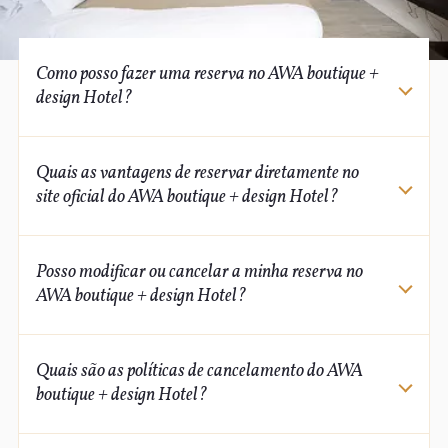
Como posso fazer uma reserva no AWA boutique +
design Hotel?
reservar
AWA boutique + design Hotel
Quais as vantagens de reservar diretamente no
site oficial
site oficial do AWA boutique + design Hotel?
site
oficial
AWA boutique + design
Posso modificar ou cancelar a minha reserva no
Hotel
15% de desconto
AWA boutique + design Hotel?
AWA boutique + design Hotel
modificar ou
Quais são as políticas de cancelamento do AWA
cancelar a sua reserva
boutique + design Hotel?
AWA boutique + design Hotel