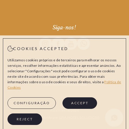
Siga-nos!
Instagram Awa Hotel
Facebook Awa Hotel
Youtube Awa Hotel
Whatsapp Awa Hotel
COOKIES ACCEPTED
Utilizamos cookies próprios e de terceiros para melhorar os nossos
serviços, recolher informações estatísticas e apresentar anúncios. Ao
Av. Pedragosa Sierra Y San Ciro, 20100 Punta del Este,
selecionar "Configurações" você pode configurar o uso de cookies
Departamento de Maldonado, Uruguay
neste site de acordo com suas preferências. Para obter mais
informações sobre o uso de cookies e seus direitos, visite a
Política de
reservas@awahotel.com
Cookies
CONFIGURAÇÃO
ACCEPT
Awa Hotel ©2026
Whatsapp Aw
Desenvolvido por
GNA HOTEL SOLUTIONS
REJECT