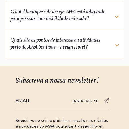
AWA boutique + design Hotel
O hotel boutique e de design AWA está adaptado
cães-guia
para pessoas com mobilidade reduzida?
AWA boutique + design Hotel
Quais são os pontos de interesse ou atividades
pessoas com mobilidade reduzida
perto do AWA boutique + design Hotel?
AWA boutique + design Hotel
Punta del
Este
Subscreva a nossa newsletter!
INSCREVER-SE
Registe-se e seja o primeiro a receber as ofertas
e novidades do AWA boutique + design Hotel.