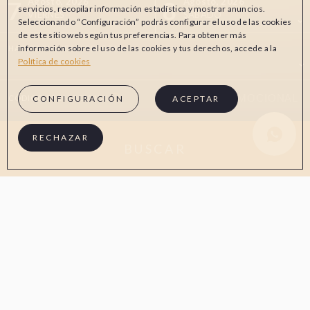
7
8
Agosto, 2026
Agosto, 2026
servicios, recopilar información estadística y mostrar anuncios.
VIERNES
SÁBADO
Seleccionando “Configuración” podrás configurar el uso de las cookies
de este sitio web según tus preferencias. Para obtener más
información sobre el uso de las cookies y tus derechos, accede a la
HABITACIONES Y PERSONAS
Política de cookies
CÓDIGO PROMOCIONAL
CONFIGURACIÓN
ACEPTAR
Whatsapp Aw
RECHAZAR
BUSCAR
EN LA WEB OFICIAL
VENTAJAS DE RESERVAR
Mejor precio garantizado
Cancelación gratuita
Inicio
/
Hotel
/
Galería